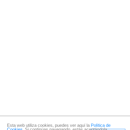
Aviso Legal
Política de Privacidad
Política de Cookies
"Iván y Compañía" es una idea original de NEXOI
Brand Consultants. 2019, Todos los derechos
reservados.
Esta web utiliza cookies, puedes ver aquí la
Política de
Cookies
. Si continúas navegando, estás aceptándola.